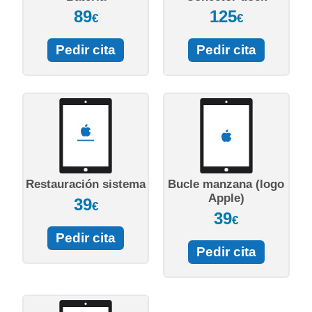
89
125
€
€
Pedir cita
Pedir cita
Restauración sistema
Bucle manzana (logo
Apple)
39
€
39
€
Pedir cita
Pedir cita