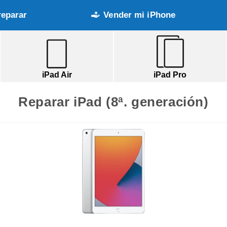
reparar
Vender mi iPhone
iPad Air
iPad Pro
Reparar iPad (8ª. generación)