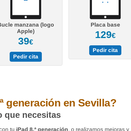
Bucle manzana (logo
Placa base
Apple)
129
€
39
€
Pedir cita
Pedir cita
.ª generación
en Sevilla?
o que necesitas
con tu
iPad 8.ª generación
, o realizamos mejoras y