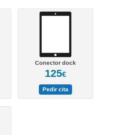
Conector dock
125
€
Pedir cita