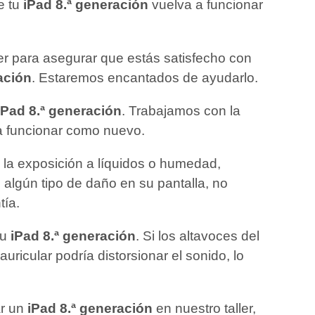
e tu
iPad 8.ª generación
vuelva a funcionar
ler para asegurar que estás satisfecho con
ación
. Estaremos encantados de ayudarlo.
iPad 8.ª generación
. Trabajamos con la
 a funcionar como nuevo.
, la exposición a líquidos o humedad,
 algún tipo de daño en su pantalla, no
tía.
su
iPad 8.ª generación
. Si los altavoces del
uricular podría distorsionar el sonido, lo
ar un
iPad 8.ª generación
en nuestro taller,