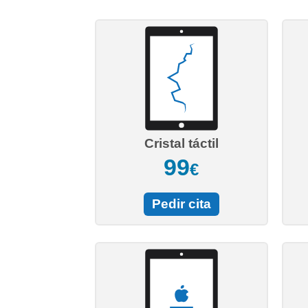
Cristal táctil
99
€
Pedir cita