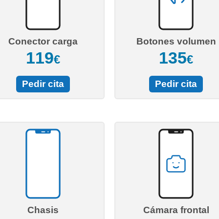
Conector carga
Botones volumen
119
135
€
€
Pedir cita
Pedir cita
Chasis
Cámara frontal