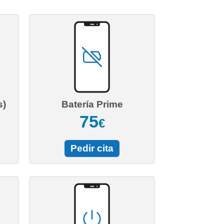
s)
Batería Prime
75
€
Pedir cita