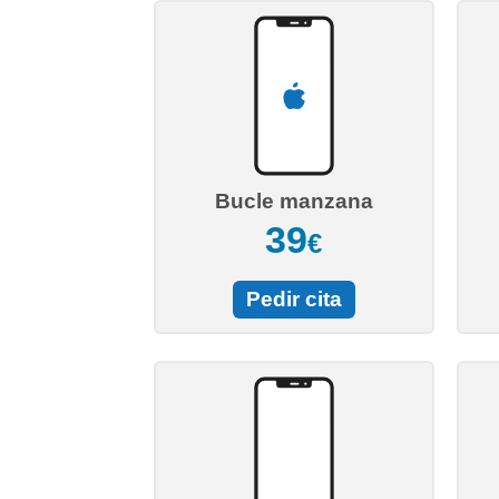
Bucle manzana
39
€
Pedir cita