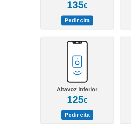
135
€
Pedir cita
Altavoz inferior
125
€
Pedir cita