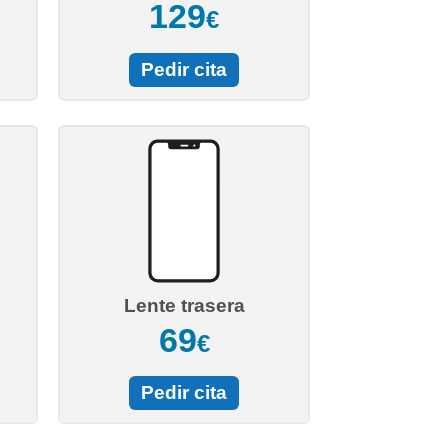
129
€
Pedir cita
Lente trasera
69
€
Pedir cita