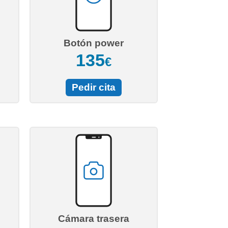
Botón power
135
€
Pedir cita
Cámara trasera