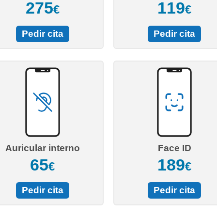
275
119
€
€
Pedir cita
Pedir cita
Auricular interno
Face ID
65
189
€
€
Pedir cita
Pedir cita