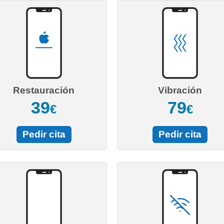
Restauración
Vibración
39
79
€
€
Pedir cita
Pedir cita