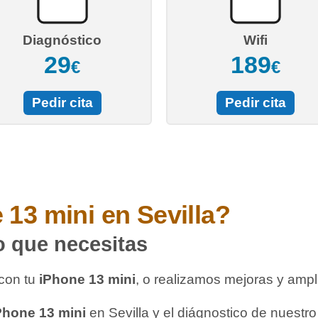
Diagnóstico
Wifi
29
189
€
€
Pedir cita
Pedir cita
 13 mini
en Sevilla?
o que necesitas
con tu
iPhone 13 mini
, o realizamos mejoras y amp
Phone 13 mini
en Sevilla y el diágnostico de nuestr