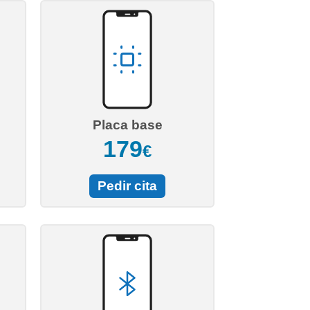
Placa base
179
€
Pedir cita