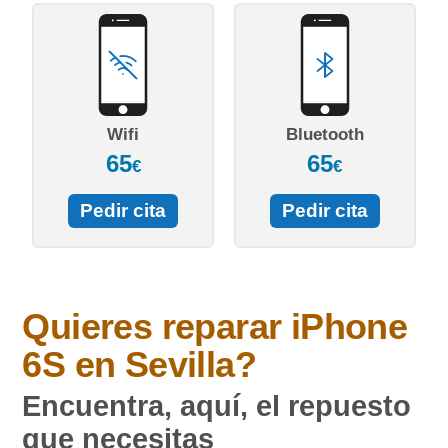
Wifi
Bluetooth
65
65
€
€
Pedir cita
Pedir cita
Quieres reparar
iPhone
6S
en Sevilla?
Encuentra, aquí, el repuesto
que necesitas